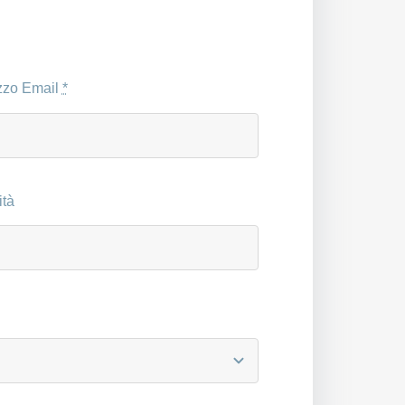
izzo Email
*
ità