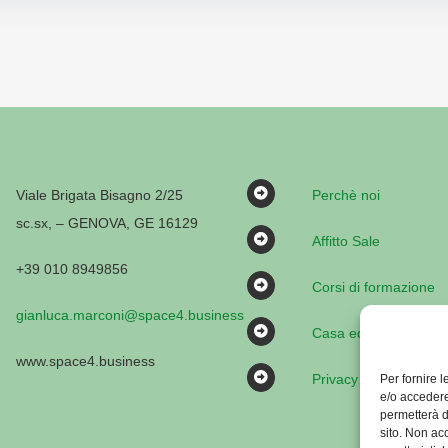
Viale Brigata Bisagno 2/25
Perchè noi
sc.sx, – GENOVA, GE 16129
Affitto Sale
+39 010 8949856
Corsi di formazione
gianluca.marconi@space4.business
Casa editrice
www.space4.business
Privacy Policy
Per fornire 
e/o accedere
permetterà d
sito. Non ac