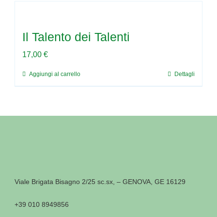
Il Talento dei Talenti
17,00
€
Aggiungi al carrello
Dettagli
Viale Brigata Bisagno 2/25 sc.sx, – GENOVA, GE 16129
+39 010 8949856