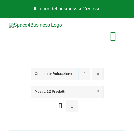
Salta
Il futuro del business a Genova!
al
contenuto
Togg
Navi
perché noi?
Ordina per
Valutazione
affitto sale
Mostra
12 Prodotti
acquista un libro
life in space